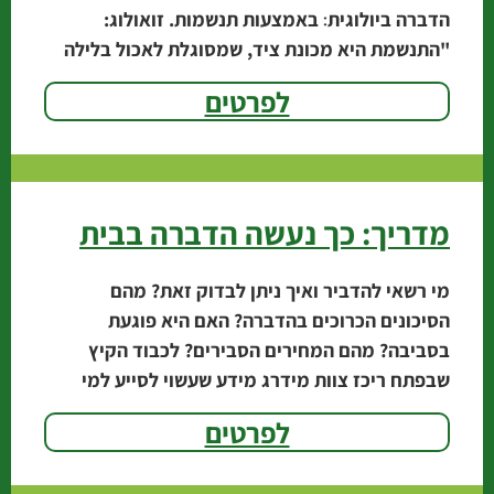
הדברה ביולוגית׃ באמצעות תנשמות. זואולוג:
"התנשמת היא מכונת ציד, שמסוגלת לאכול בלילה
אחד 10 חולדות". אגרונום עיריית
לפרטים
מדריך: כך נעשה הדברה בבית
מי רשאי להדביר ואיך ניתן לבדוק זאת? מהם
הסיכונים הכרוכים בהדברה? האם היא פוגעת
בסביבה? מהם המחירים הסבירים? לכבוד הקיץ
שבפתח ריכז צוות מידרג מידע שעשוי לסייע למי
שמבקש להיפטר
לפרטים