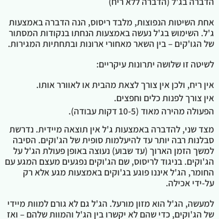
הדברה בג'ל (הדברה ללא ריח)
אחת השיטות הנפוצות, מלבד ריסוס, הנה הדברה באמצעות
ג'ל. השימוש בג'ל נעשה באמצעות הנחתו בנקודות המסתור
של הגו'קים – בין השאר מאחורי ארונות ובתחתיות המגירות.
לשיטה זו שלושה יתרונות עיקריים:
אין ריח, ולכן אין צורך לצאת מהבית או לאוורר אותו.
אין צורך לפנות כלים וחפצים.
הפעולה מהירה מאוד (10-5 דקות עבודה).
מצד שני, להדברה באמצעות ג'ל אין תוצאה מיידית. נדרשת
סבלנות רבה יותר עד להיעלמות סופית של הג'וקים. הסיבה
למשך הזמן הארוך (עד שבוע) נעוצה באופן פעולת הג'ל על
הג'וקים. בניגוד לריסוס, שם הג'וקים נפגעים מעצם המגע עם
החומר, הג'ל איננו פוגע בג'וקים באמצעות מגע אלא רק
על-ידי אכילה.
למעשה, הג'ל הוא מזון מורעל. הג'ל גם לא גורם למוות מיידי
של הג'וקים, כדי שהם לא יקשרו בין הג'ל והמוות שלהם – ואז