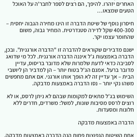
האחרים יזהרו. להיפך, הם רצים לספר לחבר'ה על האוכל
הטעים שמצאו…
חיסרון נוסף של שיטת הדברה זו הינו מחירה הגבוה יחסית –
400-300 שקל לדירה סטנדרטית. המחיר גבוה, משום
שהחומר עצמו יקר.
ישנם מדבירים שקוראים להדברה זו "הדברה אורגנית". ובכן,
הדברה באמצעות ג'ל איננה הדברה אורגנית. לכל מי שדואג
לסביבה כדאי לדעת שלמרות שלא מדובר בריסוס, עדיין
מדובר ברעל. אמנם הג'ל בטוח יותר – הן למדביר הן ליושבי
הבית – אך עדיין זה לא הופך אותו אורגני. אם אתם מחפשים
משהו נקי יותר – נסו הדברה באמצעות מדבקה.
השימוש בג'ל מתאים למקומות שבהם לא ניתן לרסס, או לא
רוצים לרסס מסיבות שונות, למשל: משרדים, חדרים ללא
חלונות ומסעדות.
הדברה באמצעות מדבקה
אחת השיטות הנפוצות פחות הנה הדברה באמצעות מדבקה.