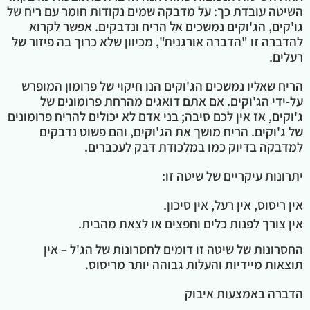
השיטה עובדת כך: על מדבקה שמים נקודות חומר עם ריח של
גו'קים, הג'וקים נמשכים אל הריח ונדבקים. אפשר לקרוא
להדברה זו "הדברה אורגנית", מכיוון שלא כרוך בה פיזור של
רעלים.
הריח שאליו נמשכים הג'וקים הנו חיקוי של פרומון המופרש
על-ידי הג'וקים. אם אתם דואגים מהרחת פרומונים של
ג'וקים, אז אין לכם סיבה; בני אדם לא יכולים להריח פרומונים
של ג'וקים. הריח מושך את הג'וקים, והם פשוט נדבקים
למדבקה בדיוק כמו במלכודת דבק לעכברים.
יתרונות עיקריים של שיטה זו:
אין ריסוס, אין רעל, אין סיכון.
אין צורך לפנות כלים וחפצים או לצאת מהבית.
החסרונות של שיטה זו דומים לחסרונות של הג'ל – אין
תוצאות מיידיות והעלות גבוהה יותר מריסוס.
הדברה באמצעות איבוק