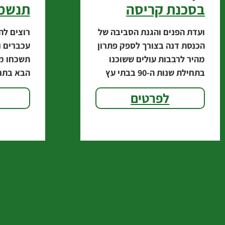
בסכנת קריסה
תנשמ
ועדת הפנים והגנת הסביבה של
רוצים לה
הכנסת דנה בצורך לספק פתרון
עכברים ו
מהיר לרבבות עולים ששוכנו
תשכחו מ
בתחילת שנות ה-90 בבתי עץ
הבא בתח
בדרום הארץ. אחד מהם הוא
ביולוגית
לפרטים
ח"כ טיבייב מקדימה, שהזהיר
זואולוג:
כי כרסום
ציד, שמס
א
עיריית