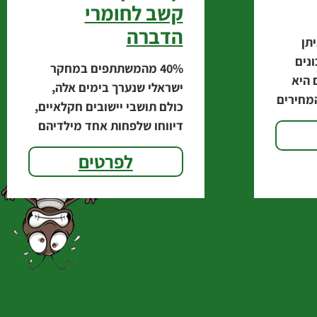
קשב לחומרי
הדברה
תן
נים
‭40%‬ מהמשתתפים במחקר
 היא
ישראלי שנערך בימים אלה,
מחירים
כולם תושבי יישובים חקלאיים,
 שבפתח
דיווחו שלפחות אחד מילדיהם
שעשוי
סובל מהפרעות קשב וריכוז.
פטר
לפרטים
הממצא מצביע על קשר אפשרי
בין העלייה בשכיחות ההפרעה
לבין השימוש