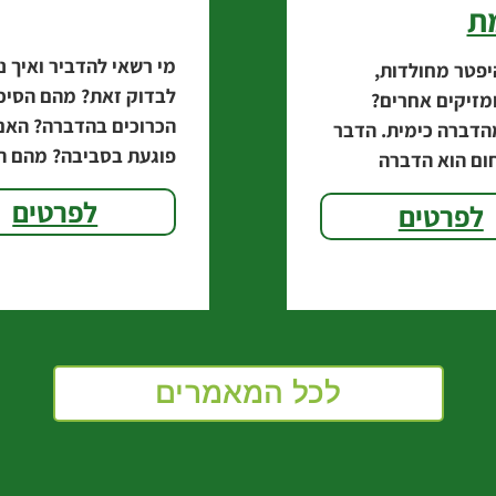
ת
מי רשאי להדביר ואיך ני
יפטר מחולדות,
לבדוק זאת? מהם הסיכו
מזיקים אחרים?
הכרוכים בהדברה? האם
הדברה כימית. הדבר
פוגעת בסביבה? מהם ה
ום הוא הדברה
הסבירים? לכבוד הקיץ
׃ באמצעות תנשמות.
לפרטים
לפרטים
ריכז צוות מידרג מידע 
 "התנשמת היא מכונת
לסייע למי שמבקש להי
וגלת לאכול בלילה
חד 10 חולדות". אגרונום
לכל המאמרים