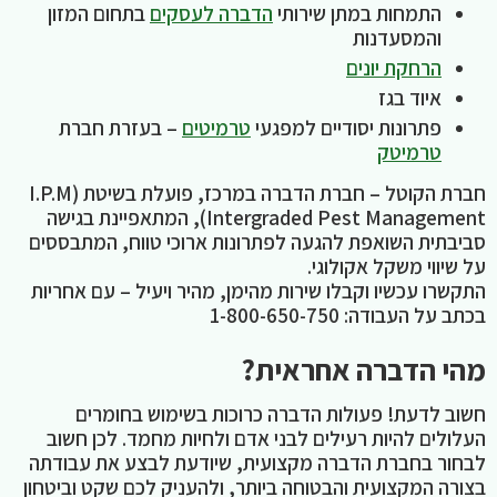
התמחות במתן שירותי
הדברה לעסקים
בתחום המזון
והמסעדנות
הרחקת יונים
איוד בגז
פתרונות יסודיים למפגעי
טרמיטים
– בעזרת חברת
טרמיטק
חברת הקוטל – חברת הדברה במרכז, פועלת בשיטת I.P.M)
Intergraded Pest Management), המתאפיינת בגישה
סביבתית השואפת להגעה לפתרונות ארוכי טווח, המתבססים
על שיווי משקל אקולוגי.
התקשרו עכשיו וקבלו שירות מהימן, מהיר ויעיל – עם אחריות
בכתב על העבודה: 1-800-650-750
מהי הדברה אחראית?
חשוב לדעת! פעולות הדברה כרוכות בשימוש בחומרים
העלולים להיות רעילים לבני אדם ולחיות מחמד. לכן חשוב
לבחור בחברת הדברה מקצועית, שיודעת לבצע את עבודתה
בצורה המקצועית והבטוחה ביותר, ולהעניק לכם שקט וביטחון