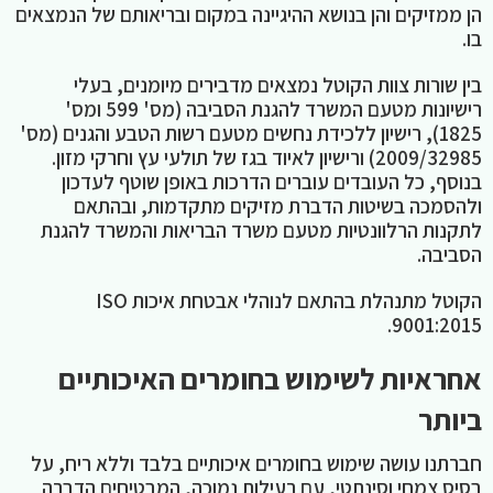
הן ממזיקים והן בנושא ההיגיינה במקום ובריאותם של הנמצאים
בו.
בין שורות צוות הקוטל נמצאים מדבירים מיומנים, בעלי
רישיונות מטעם המשרד להגנת הסביבה (מס' 599 ומס'
1825), רישיון ללכידת נחשים מטעם רשות הטבע והגנים (מס'
2009/32985) ורישיון לאיוד בגז של תולעי עץ וחרקי מזון.
בנוסף, כל העובדים עוברים הדרכות באופן שוטף לעדכון
ולהסמכה בשיטות הדברת מזיקים מתקדמות, ובהתאם
לתקנות הרלוונטיות מטעם משרד הבריאות והמשרד להגנת
הסביבה.
הקוטל מתנהלת בהתאם לנוהלי אבטחת איכות ISO
9001:2015.
אחראיות לשימוש בחומרים האיכותיים
ביותר
חברתנו עושה שימוש בחומרים איכותיים בלבד וללא ריח, על
בסיס צמחי וסינתטי, עם רעילות נמוכה, המבטיחים הדברה